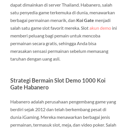
dapat dimainkan di server Thailand. Habanero, salah
satu penyedia game terkemuka di dunia, menawarkan
berbagai permainan menarik, dan
Koi Gate
menjadi
salah satu game slot favorit mereka. Slot
akun demo
ini
memberi peluang bagi pemain untuk mencoba
permainan secara gratis, sehingga Anda bisa
merasakan sensasi permainan sebelum memasang
taruhan dengan uang asli.
Strategi Bermain Slot Demo 1000 Koi
Gate Habanero
Habanero adalah perusahaan pengembang game yang
berdiri sejak 2012 dan telah berkembang pesat di
dunia iGaming. Mereka menawarkan berbagai jenis
permainan, termasuk slot, meja, dan video poker. Salah