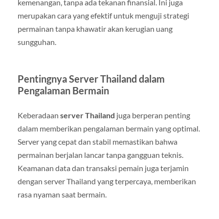
kemenangan, tanpa ada tekanan finansial. Ini juga
merupakan cara yang efektif untuk menguji strategi
permainan tanpa khawatir akan kerugian uang
sungguhan.
Pentingnya Server Thailand dalam
Pengalaman Bermain
Keberadaan
server Thailand
juga berperan penting
dalam memberikan pengalaman bermain yang optimal.
Server yang cepat dan stabil memastikan bahwa
permainan berjalan lancar tanpa gangguan teknis.
Keamanan data dan transaksi pemain juga terjamin
dengan server Thailand yang terpercaya, memberikan
rasa nyaman saat bermain.