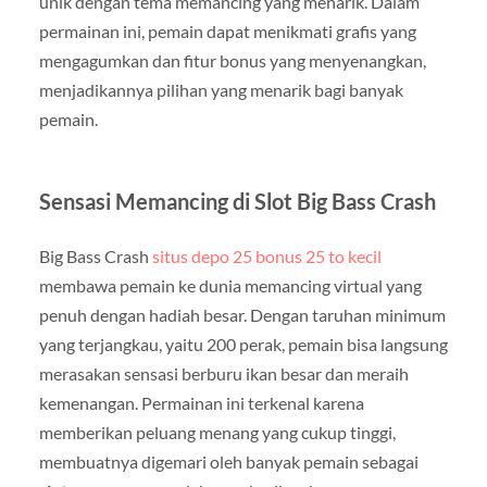
unik dengan tema memancing yang menarik. Dalam
permainan ini, pemain dapat menikmati grafis yang
mengagumkan dan fitur bonus yang menyenangkan,
menjadikannya pilihan yang menarik bagi banyak
pemain.
Sensasi Memancing di Slot Big Bass Crash
Big Bass Crash
situs depo 25 bonus 25 to kecil
membawa pemain ke dunia memancing virtual yang
penuh dengan hadiah besar. Dengan taruhan minimum
yang terjangkau, yaitu 200 perak, pemain bisa langsung
merasakan sensasi berburu ikan besar dan meraih
kemenangan. Permainan ini terkenal karena
memberikan peluang menang yang cukup tinggi,
membuatnya digemari oleh banyak pemain sebagai