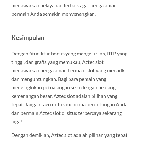
menawarkan pelayanan terbaik agar pengalaman
bermain Anda semakin menyenangkan.
Kesimpulan
Dengan fitur-fitur bonus yang menggiurkan, RTP yang
tinggi, dan grafis yang memukau, Aztec slot
menawarkan pengalaman bermain slot yang menarik
dan menguntungkan. Bagi para pemain yang
menginginkan petualangan seru dengan peluang
kemenangan besar, Aztec slot adalah pilihan yang
tepat. Jangan ragu untuk mencoba peruntungan Anda
dan bermain Aztec slot di situs terpercaya sekarang
juga!
Dengan demikian, Aztec slot adalah pilihan yang tepat