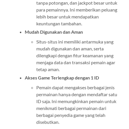
tanpa potongan, dan jackpot besar untuk
para pemainnya. Ini memberikan peluang
lebih besar untuk mendapatkan
keuntungan tambahan.
Mudah Digunakan dan Aman
Situs-situs ini memiliki antarmuka yang
mudah digunakan dan aman, serta
dilengkapi dengan fitur keamanan yang
menjaga data dan transaksi pemain agar
tetap aman.
Akses Game Terlengkap dengan 1 ID
Pemain dapat mengakses berbagai jenis
permainan hanya dengan mendaftar satu
ID saja. Ini memungkinkan pemain untuk
menikmati berbagai permainan dari
berbagai penyedia game yang telah
disebutkan.