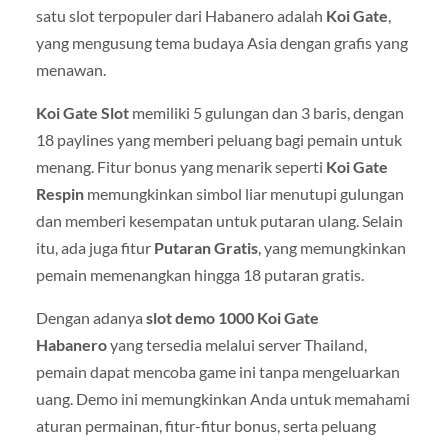
satu slot terpopuler dari Habanero adalah
Koi Gate
,
yang mengusung tema budaya Asia dengan grafis yang
menawan.
Koi Gate Slot
memiliki 5 gulungan dan 3 baris, dengan
18 paylines yang memberi peluang bagi pemain untuk
menang. Fitur bonus yang menarik seperti
Koi Gate
Respin
memungkinkan simbol liar menutupi gulungan
dan memberi kesempatan untuk putaran ulang. Selain
itu, ada juga fitur
Putaran Gratis
, yang memungkinkan
pemain memenangkan hingga 18 putaran gratis.
Dengan adanya
slot demo 1000 Koi Gate
Habanero
yang tersedia melalui server Thailand,
pemain dapat mencoba game ini tanpa mengeluarkan
uang. Demo ini memungkinkan Anda untuk memahami
aturan permainan, fitur-fitur bonus, serta peluang