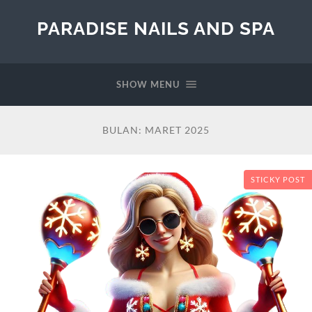
PARADISE NAILS AND SPA
SHOW MENU
BULAN:
MARET 2025
STICKY POST