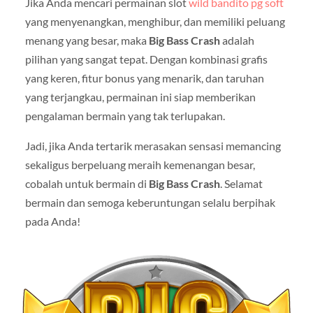
Jika Anda mencari permainan slot
wild bandito pg soft
yang menyenangkan, menghibur, dan memiliki peluang
menang yang besar, maka
Big Bass Crash
adalah
pilihan yang sangat tepat. Dengan kombinasi grafis
yang keren, fitur bonus yang menarik, dan taruhan
yang terjangkau, permainan ini siap memberikan
pengalaman bermain yang tak terlupakan.
Jadi, jika Anda tertarik merasakan sensasi memancing
sekaligus berpeluang meraih kemenangan besar,
cobalah untuk bermain di
Big Bass Crash
. Selamat
bermain dan semoga keberuntungan selalu berpihak
pada Anda!