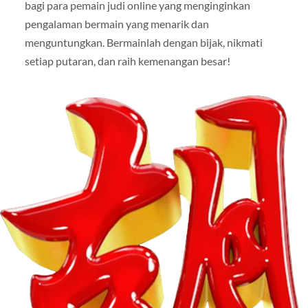
bagi para pemain judi online yang menginginkan
pengalaman bermain yang menarik dan
menguntungkan. Bermainlah dengan bijak, nikmati
setiap putaran, dan raih kemenangan besar!