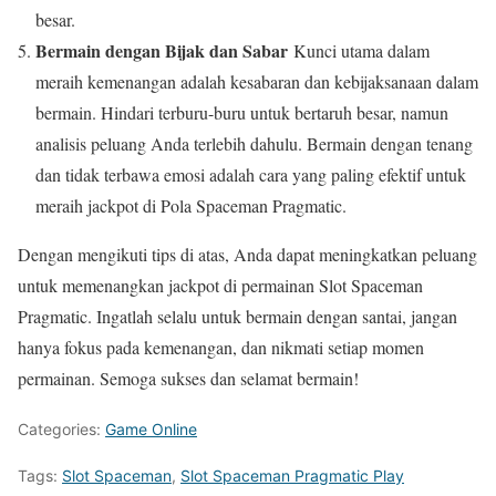
besar.
Bermain dengan Bijak dan Sabar
Kunci utama dalam
meraih kemenangan adalah kesabaran dan kebijaksanaan dalam
bermain. Hindari terburu-buru untuk bertaruh besar, namun
analisis peluang Anda terlebih dahulu. Bermain dengan tenang
dan tidak terbawa emosi adalah cara yang paling efektif untuk
meraih jackpot di Pola Spaceman Pragmatic.
Dengan mengikuti tips di atas, Anda dapat meningkatkan peluang
untuk memenangkan jackpot di permainan Slot Spaceman
Pragmatic. Ingatlah selalu untuk bermain dengan santai, jangan
hanya fokus pada kemenangan, dan nikmati setiap momen
permainan. Semoga sukses dan selamat bermain!
Categories:
Game Online
Tags:
Slot Spaceman
,
Slot Spaceman Pragmatic Play