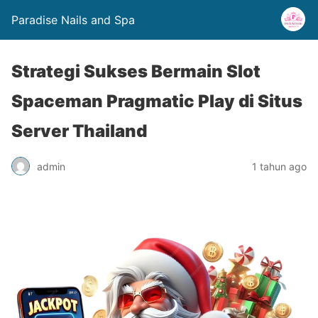
Paradise Nails and Spa
Strategi Sukses Bermain Slot
Spaceman Pragmatic Play di Situs
Server Thailand
admin
1 tahun ago